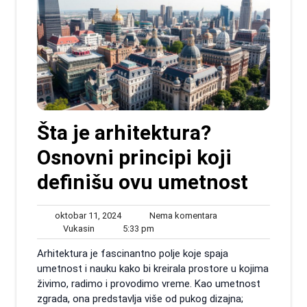
Šta je arhitektura?
Osnovni principi koji
definišu ovu umetnost
oktobar
Nema
oktobar 11, 2024
Nema komentara
Vukasin
11,
5:33
komentara
Vukasin
5:33 pm
2024
pm
Arhitektura je fascinantno polje koje spaja
umetnost i nauku kako bi kreirala prostore u kojima
živimo, radimo i provodimo vreme. Kao umetnost
zgrada, ona predstavlja više od pukog dizajna;